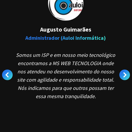
Augusto Guimarães
Administrador (Auloi Informática)
s,
Somos um ISP e em nosso meio tecnológico
M
e
encontramos a MS WEB TECNOLOGIA onde
d
 da
nos atendeu no desenvolvimento do nosso
site com agilidade e responsabilidade total.
d
Nós indicamos para que outros possam ter
s
essa mesma tranquilidade.