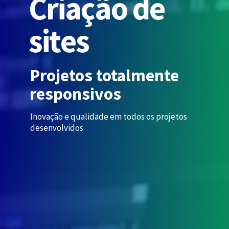
C
r
i
a
ç
ã
o
d
e
s
i
t
e
s
Projetos totalmente
responsivos
Inovação e qualidade em todos os projetos
desenvolvidos