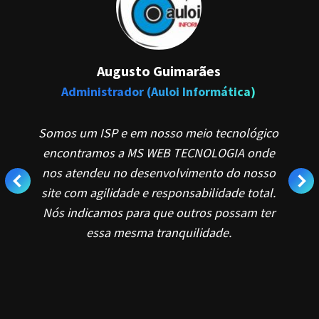
Augusto Guimarães
Administrador (Auloi Informática)
s,
Somos um ISP e em nosso meio tecnológico
M
e
encontramos a MS WEB TECNOLOGIA onde
d
 da
nos atendeu no desenvolvimento do nosso
site com agilidade e responsabilidade total.
d
Nós indicamos para que outros possam ter
s
essa mesma tranquilidade.