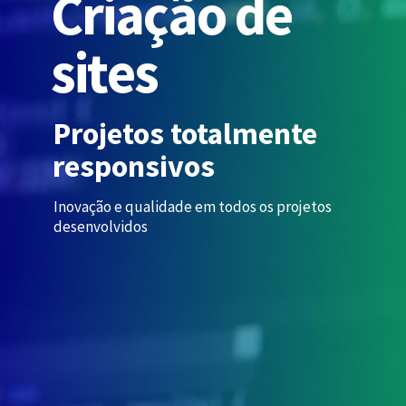
C
r
i
a
ç
ã
o
d
e
s
i
t
e
s
Projetos totalmente
responsivos
Inovação e qualidade em todos os projetos
desenvolvidos